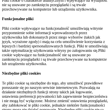
Pliki cookie o charakterze analitycznym i wpływające na wydajność
nie są usuwane po zamknięciu przeglądarki i są trwale
przechowywane na komputerze lub urządzeniu użytkownika.
Funkcjonalne pliki
Pliki cookie wpływające na funkcjonalność umożliwiają witrynie
przypomnienie sobie informacji wprowadzonych przez
użytkownika lub dokonanych przez niego wyborów (takich jak
język, wyrażone zgody) i mają na celu umożliwienie korzystania z
lepszych i bardziej spersonalizowanych funkcji. Pliki te umożliwiają
także optymalizację użytkowania witryny po zalogowaniu się.Pliki
cookie wpływające na funkcjonalność nie są usuwane po
zamknięciu przeglądarki i są trwale przechowywane na komputerze
lub urządzeniu użytkownika.
Niezbędne pliki cookies
Te pliki cookie są niezbędne do tego, aby umożliwić prawidłowe
poruszanie się po naszym serwisie internetowym. Pozwalają na
działanie niezbędnych funkcji strony takich jak logowanie,
ustawienia preferencji prywatności lub zapewnienie bezpieczeństwa
i nie mogą być wyłączone. Możesz zmienić ustawienia przeglądarki,
aby zablokować te pliki cookie, jednakże niektóre funkcjonalności
strony mogą nie działać poprawnie. Niezbędne pliki cookie nie są