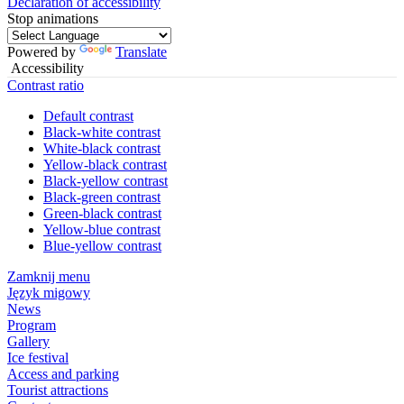
Declaration of accessibility
Stop animations
Powered by
Translate
Accessibility
Contrast ratio
Default contrast
Black-white contrast
White-black contrast
Yellow-black contrast
Black-yellow contrast
Black-green contrast
Green-black contrast
Yellow-blue contrast
Blue-yellow contrast
Zamknij menu
Język migowy
News
Program
Gallery
Ice festival
Access and parking
Tourist attractions