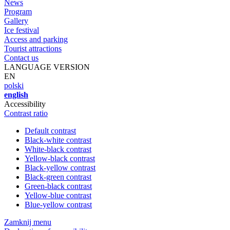
News
Program
Gallery
Ice festival
Access and parking
Tourist attractions
Contact us
LANGUAGE VERSION
EN
polski
english
Accessibility
Contrast ratio
Default contrast
Black-white contrast
White-black contrast
Yellow-black contrast
Black-yellow contrast
Black-green contrast
Green-black contrast
Yellow-blue contrast
Blue-yellow contrast
Zamknij menu