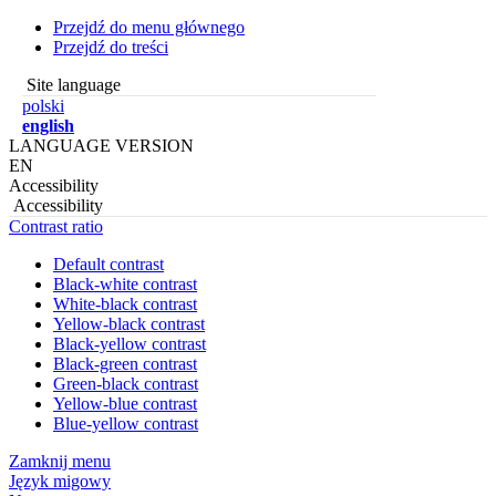
Przejdź do menu głównego
Przejdź do treści
Site language
polski
english
LANGUAGE VERSION
EN
Accessibility
Accessibility
Contrast ratio
Default contrast
Black-white contrast
White-black contrast
Yellow-black contrast
Black-yellow contrast
Black-green contrast
Green-black contrast
Yellow-blue contrast
Blue-yellow contrast
Zamknij menu
Język migowy