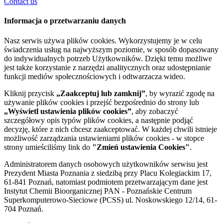
Contact us
Informacja o przetwarzaniu danych
Nasz serwis używa plików cookies. Wykorzystujemy je w celu
świadczenia usług na najwyższym poziomie, w sposób dopasowany
do indywidualnych potrzeb Użytkowników. Dzięki temu możliwe
jest także korzystanie z narzędzi analitycznych oraz udostępnianie
funkcji mediów społecznościowych i odtwarzacza wideo.
Kliknij przycisk
„Zaakceptuj lub zamknij”
, by wyrazić zgodę na
używanie plików cookies i przejść bezpośrednio do strony lub
„Wyświetl ustawienia plików cookies”
, aby zobaczyć
szczegółowy opis typów plików cookies, a następnie podjąć
decyzję, które z nich chcesz zaakceptować. W każdej chwili istnieje
możliwość zarządzania ustawieniami plików cookies - w stopce
strony umieściliśmy link do
"Zmień ustawienia Cookies"
.
Administratorem danych osobowych użytkowników serwisu jest
Prezydent Miasta Poznania z siedzibą przy Placu Kolegiackim 17,
61-841 Poznań, natomiast podmiotem przetwarzającym dane jest
Instytut Chemii Bioorganicznej PAN - Poznańskie Centrum
Superkomputerowo-Sieciowe (PCSS) ul. Noskowskiego 12/14, 61-
704 Poznań.